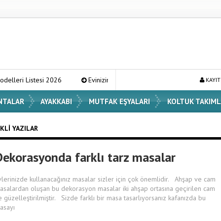
tesi 2026
Evinizin Atmosferini Değiştirecek En Şık Vazo Modelleri v
KAYIT
NTALAR
AYAKKABI
MUTFAK EŞYALARI
KOLTUK TAKIML
KLI YAZILAR
Dekorasyonda farklı tarz masalar
vlerinizde kullanacağınız masalar sizler için çok önemlidir. Ahşap ve cam
asalardan oluşan bu dekorasyon masalar iki ahşap ortasına geçirilen cam
le güzelleştirilmiştir. Sizde farklı bir masa tasarlıyorsanız kafanızda bu
asayı