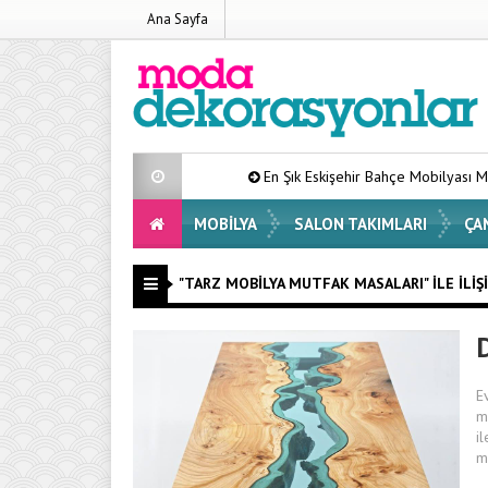
Ana Sayfa
En Şık Eskişehir Bahçe Mobilyası Modelleri Lis
MOBILYA
SALON TAKIMLARI
ÇA
"TARZ MOBILYA MUTFAK MASALARI" ILE İLIŞI
E
m
i
m