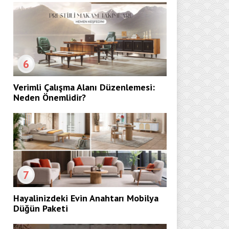
6
Verimli Çalışma Alanı Düzenlemesi:
Neden Önemlidir?
7
Hayalinizdeki Evin Anahtarı Mobilya
Düğün Paketi