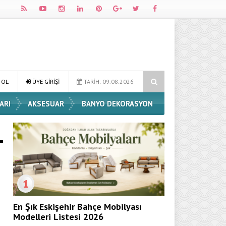
e Dekorasyon Fikirleri
Dossha, Sorumlu Üretim ve Performansı Aynı
 OL
ÜYE GİRİŞİ
TARİH: 09.08.2026
ARI
AKSESUAR
BANYO DEKORASYON
1
En Şık Eskişehir Bahçe Mobilyası
Modelleri Listesi 2026