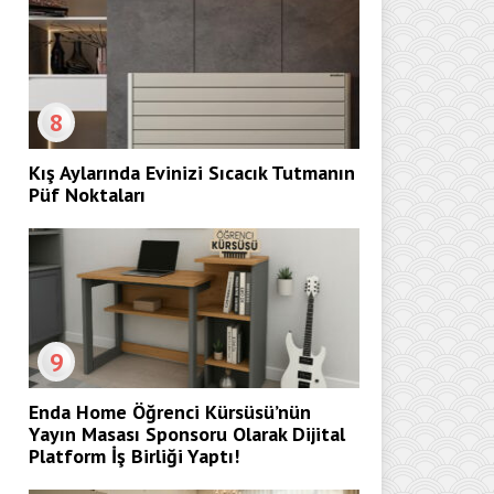
8
Kış Aylarında Evinizi Sıcacık Tutmanın
Püf Noktaları
9
Enda Home Öğrenci Kürsüsü’nün
Yayın Masası Sponsoru Olarak Dijital
Platform İş Birliği Yaptı!