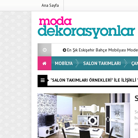
Ana Sayfa
En Şık Eskişehir Bahçe Mobilyası Modelleri Listesi
MOBILYA
SALON TAKIMLARI
ÇA
"SALON TAKIMLARI ÖRNEKLERI" ILE İLIŞIKLI
S
b
m
s