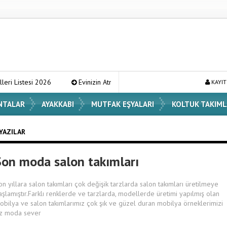
 2026
Evinizin Atmosferini Değiştirecek En Şık Vazo Modelleri ve De
KAYIT
NTALAR
AYAKKABI
MUTFAK EŞYALARI
KOLTUK TAKIML
 YAZILAR
Son moda salon takımları
on yıllara salon takımları çok değişik tarzlarda salon takımları üretilmeye
aşlamıştır.Farklı renklerde ve tarzlarda, modellerde üretimi yapılmış olan
obilya ve salon takımlarımız çok şık ve güzel duran mobilya örneklerimizi
iz moda sever