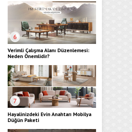
6
Verimli Çalışma Alanı Düzenlemesi:
Neden Önemlidir?
7
Hayalinizdeki Evin Anahtarı Mobilya
Düğün Paketi