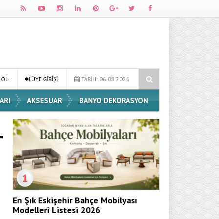
korasyon Fikirleri
Dossha, Sorumlu Üretim ve Performansı Aynı Çat
 OL
ÜYE GİRİŞİ
TARİH: 06.08.2026
ARI
AKSESUAR
BANYO DEKORASYON
1
En Şık Eskişehir Bahçe Mobilyası
Modelleri Listesi 2026