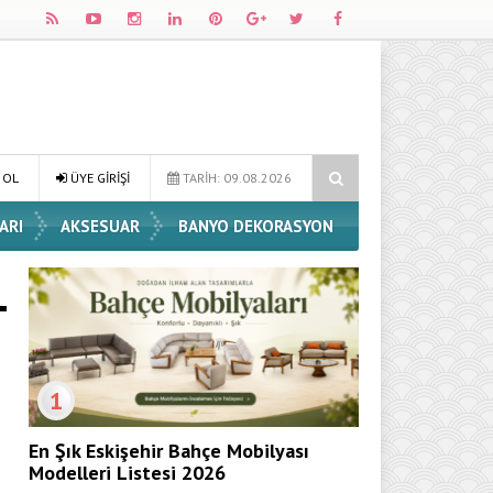
 Dekorasyon Fikirleri
Dossha, Sorumlu Üretim ve Performansı Aynı 
 OL
ÜYE GİRİŞİ
TARİH: 09.08.2026
ARI
AKSESUAR
BANYO DEKORASYON
1
En Şık Eskişehir Bahçe Mobilyası
Modelleri Listesi 2026