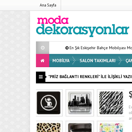
Ana Sayfa
En Şık Eskişehir Bahçe Mobilyası Modelleri Lis
MOBILYA
SALON TAKIMLARI
ÇA
"PRIZ BAĞLANTI RENKLERI" ILE İLIŞIKLI YAZ
Ş
E
o
a