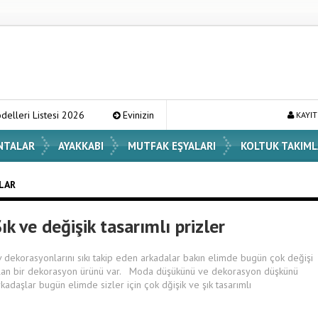
tesi 2026
Evinizin Atmosferini Değiştirecek En Şık Vazo Modelleri ve
KAYIT
NTALAR
AYAKKABI
MUTFAK EŞYALARI
KOLTUK TAKIML
ILAR
ık ve değişik tasarımlı prizler
v dekorasyonlarını sıkı takip eden arkadalar bakın elimde bugün çok değişi
lan bir dekorasyon ürünü var. Moda düşükünü ve dekorasyon düşkünü
rkadaşlar bugün elimde sizler için çok dğişik ve şık tasarımlı