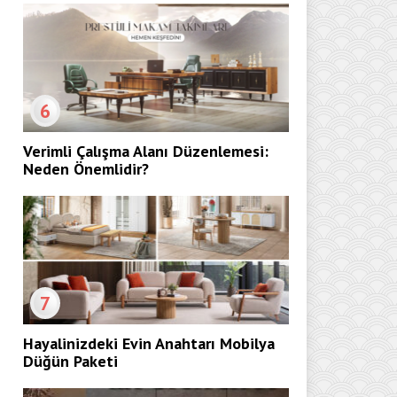
6
Verimli Çalışma Alanı Düzenlemesi:
Neden Önemlidir?
7
Hayalinizdeki Evin Anahtarı Mobilya
Düğün Paketi