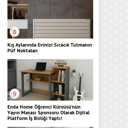
8
Kış Aylarında Evinizi Sıcacık Tutmanın
Püf Noktaları
9
Enda Home Öğrenci Kürsüsü’nün
Yayın Masası Sponsoru Olarak Dijital
Platform İş Birliği Yaptı!