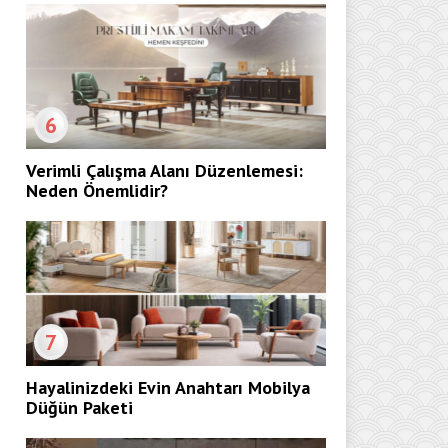
6
Verimli Çalışma Alanı Düzenlemesi:
Neden Önemlidir?
7
Hayalinizdeki Evin Anahtarı Mobilya
Düğün Paketi