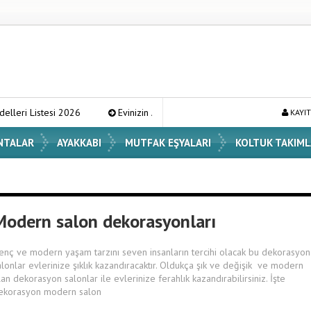
esi 2026
Evinizin Atmosferini Değiştirecek En Şık Vazo Modelleri ve
KAYIT
NTALAR
AYAKKABI
MUTFAK EŞYALARI
KOLTUK TAKIML
Modern salon dekorasyonları
enç ve modern yaşam tarzını seven insanların tercihi olacak bu dekorasyon
alonlar evlerinize şıklık kazandıracaktır. Oldukça şık ve değişik ve modern
lan dekorasyon salonlar ile evlerinize ferahlık kazandırabilirsiniz. İşte
ekorasyon modern salon