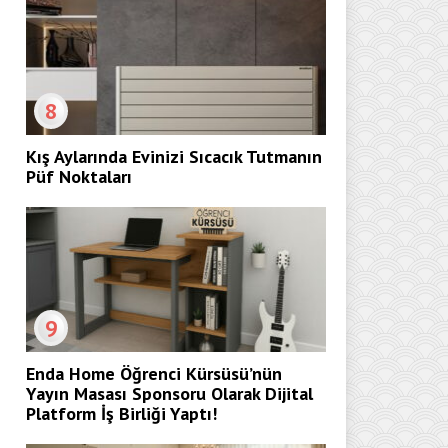
8
Kış Aylarında Evinizi Sıcacık Tutmanın
Püf Noktaları
9
Enda Home Öğrenci Kürsüsü’nün
Yayın Masası Sponsoru Olarak Dijital
Platform İş Birliği Yaptı!