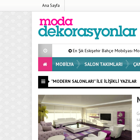
Ana Sayfa
En Şık Eskişehir Bahçe Mobilyası Modelleri List
MOBILYA
SALON TAKIMLARI
ÇA
"MODERN SALONLARI" ILE İLIŞIKLI YAZILAR
G
s
o
d