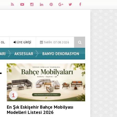
 Dekorasyon Fikirleri
Dossha, Sorumlu Üretim ve Performansı Aynı 
 OL
ÜYE GİRİŞİ
TARİH: 07.08.2026
ARI
AKSESUAR
BANYO DEKORASYON
1
En Şık Eskişehir Bahçe Mobilyası
Modelleri Listesi 2026