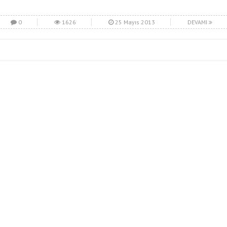
0
1626
25 Mayıs 2013
DEVAMI