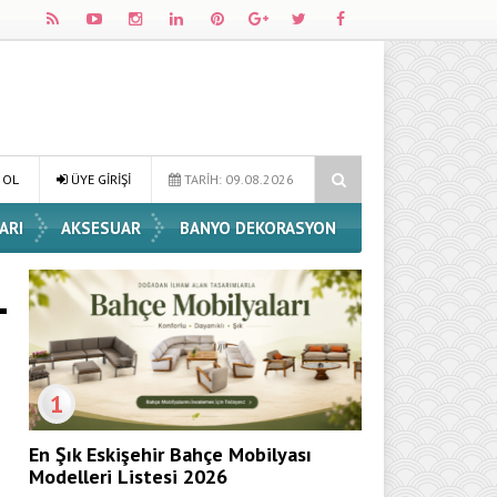
Dekorasyon Fikirleri
Dossha, Sorumlu Üretim ve Performansı Aynı Ç
 OL
ÜYE GİRİŞİ
TARİH: 09.08.2026
ARI
AKSESUAR
BANYO DEKORASYON
1
En Şık Eskişehir Bahçe Mobilyası
Modelleri Listesi 2026