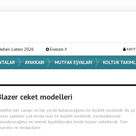
si 2026
Evinizin Atmosferini Değiştirecek En Şık Vazo Modelleri ve 
KAYIT
NTALAR
AYAKKABI
MUTFAK EŞYALARI
KOLTUK TAKIML
Blazer ceket modelleri
eketler her zaman ve har yerde kullanacağımız bir kıyafet modelidir. Bu yıl
lazer çeketler çok moda olan bir kıyafet modelidir. Gardolabınızda
ulundurucağınız en önemli kıyafetlerden biride blazer ceketlerdir. Tüm
asarımcı ve modacıların