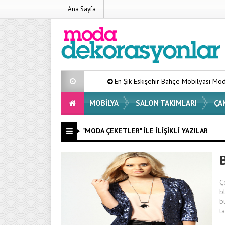
Ana Sayfa
En Şık Eskişehir Bahçe Mobilyası Modelleri Liste
MOBILYA
SALON TAKIMLARI
ÇA
"MODA ÇEKETLER" ILE İLIŞIKLI YAZILAR
Ç
b
b
t