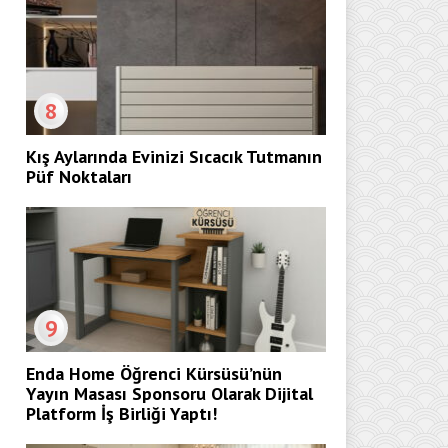
8
Kış Aylarında Evinizi Sıcacık Tutmanın
Püf Noktaları
9
Enda Home Öğrenci Kürsüsü’nün
Yayın Masası Sponsoru Olarak Dijital
Platform İş Birliği Yaptı!