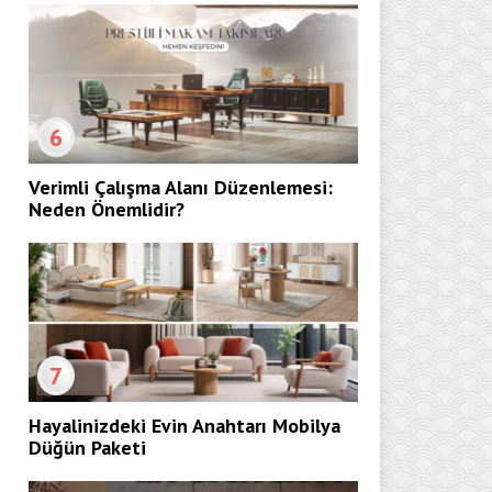
6
Verimli Çalışma Alanı Düzenlemesi:
Neden Önemlidir?
7
Hayalinizdeki Evin Anahtarı Mobilya
Düğün Paketi