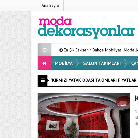
Ana Sayfa
En Şık Eskişehir Bahçe Mobilyası Modelleri Listesi 
MOBILYA
SALON TAKIMLARI
ÇA
"KIRMIZI YATAK ODASI TAKIMLARI FIYATLARI" 
D
o
d