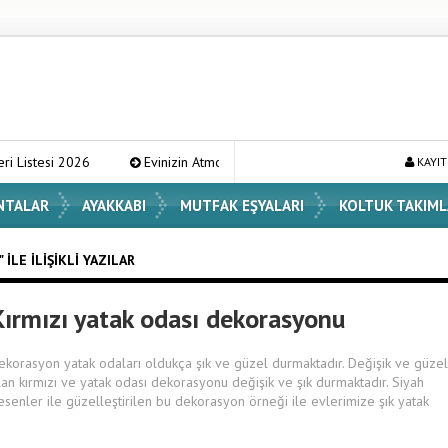
2026
Evinizin Atmosferini Değiştirecek En Şık Vazo Modelleri ve Dek
KAYIT
NTALAR
AYAKKABI
MUTFAK EŞYALARI
KOLTUK TAKIML
ILE İLIŞIKLI YAZILAR
Kırmızı yatak odası dekorasyonu
ekorasyon yatak odaları oldukça şık ve güzel durmaktadır. Değişik ve güzel
lan kırmızı ve yatak odası dekorasyonu değişik ve şık durmaktadır. Siyah
esenler ile güzelleştirilen bu dekorasyon örneği ile evlerimize şık yatak