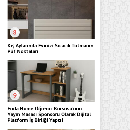
8
Kış Aylarında Evinizi Sıcacık Tutmanın
Püf Noktaları
9
Enda Home Öğrenci Kürsüsü’nün
Yayın Masası Sponsoru Olarak Dijital
Platform İş Birliği Yaptı!