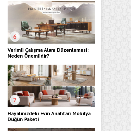
6
Verimli Çalışma Alanı Düzenlemesi:
Neden Önemlidir?
7
Hayalinizdeki Evin Anahtarı Mobilya
Düğün Paketi