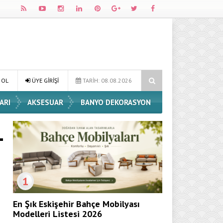
orasyon Fikirleri
Dossha, Sorumlu Üretim ve Performansı Aynı Çatı
 OL
ÜYE GİRİŞİ
TARİH: 08.08.2026
ARI
AKSESUAR
BANYO DEKORASYON
1
En Şık Eskişehir Bahçe Mobilyası
Modelleri Listesi 2026