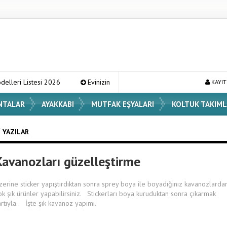
esi 2026
Evinizin Atmosferini Değiştirecek En Şık Vazo Modelleri ve 
KAYIT
NTALAR
AYAKKABI
MUTFAK EŞYALARI
KOLTUK TAKIML
I YAZILAR
Kavanozları güzelleştirme
zerine sticker yapıştırdıktan sonra sprey boya ile boyadığınız kavanozlarda
ok şık ürünler yapabilirsiniz. Stickerları boya kuruduktan sonra çıkarmak
artıyla.. İşte şık kavanoz yapımı.