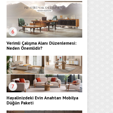
6
Verimli Çalışma Alanı Düzenlemesi:
Neden Önemlidir?
7
Hayalinizdeki Evin Anahtarı Mobilya
Düğün Paketi