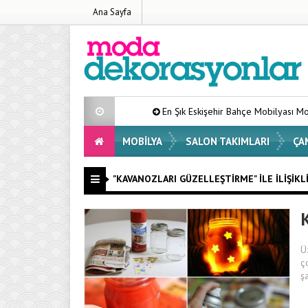
Ana Sayfa
En Şık Eskişehir Bahçe Mobilyası Modelleri List
MOBILYA
SALON TAKIMLARI
ÇA
"KAVANOZLARI GÜZELLEŞTIRME" ILE İLIŞIKL
Ü
ç
ş