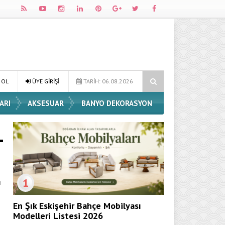
Dekorasyon Fikirleri
Dossha, Sorumlu Üretim ve Performansı Aynı Ç
 OL
ÜYE GİRİŞİ
TARİH: 06.08.2026
ARI
AKSESUAR
BANYO DEKORASYON
1
n
En Şık Eskişehir Bahçe Mobilyası
Modelleri Listesi 2026