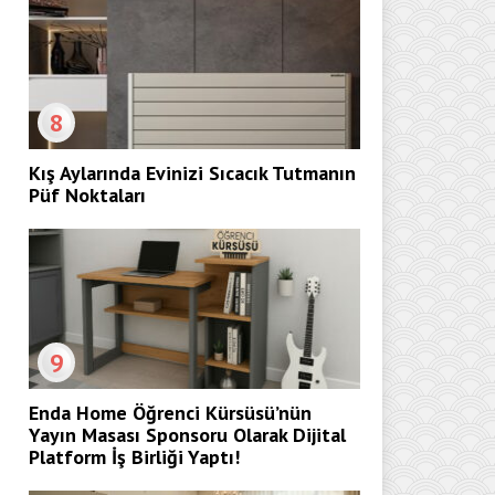
8
Kış Aylarında Evinizi Sıcacık Tutmanın
Püf Noktaları
9
Enda Home Öğrenci Kürsüsü’nün
Yayın Masası Sponsoru Olarak Dijital
Platform İş Birliği Yaptı!