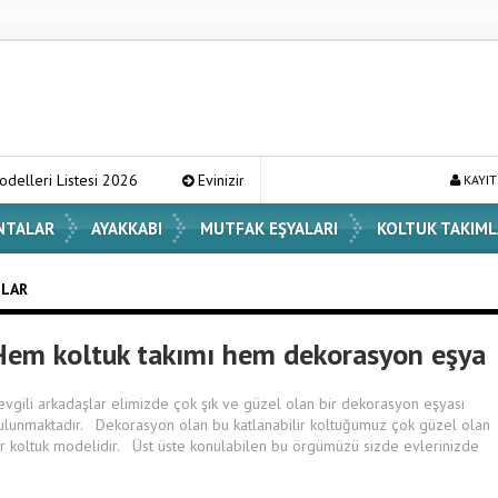
tesi 2026
Evinizin Atmosferini Değiştirecek En Şık Vazo Modelleri v
KAYIT
NTALAR
AYAKKABI
MUTFAK EŞYALARI
KOLTUK TAKIML
ILAR
Hem koltuk takımı hem dekorasyon eşya
evgili arkadaşlar elimizde çok şık ve güzel olan bir dekorasyon eşyası
ulunmaktadır. Dekorasyon olan bu katlanabilir koltuğumuz çok güzel olan
ir koltuk modelidir. Üst üste konulabilen bu örgümüzü sizde evlerinizde