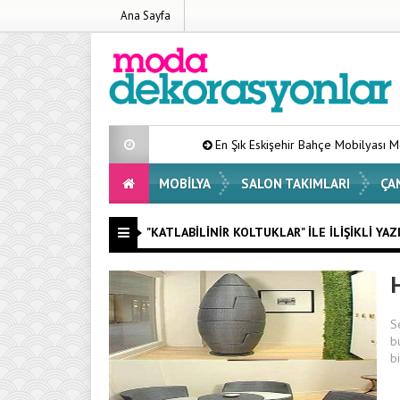
Ana Sayfa
En Şık Eskişehir Bahçe Mobilyası Modelleri Lis
MOBILYA
SALON TAKIMLARI
ÇA
"KATLABILINIR KOLTUKLAR" ILE İLIŞIKLI YAZ
S
b
b