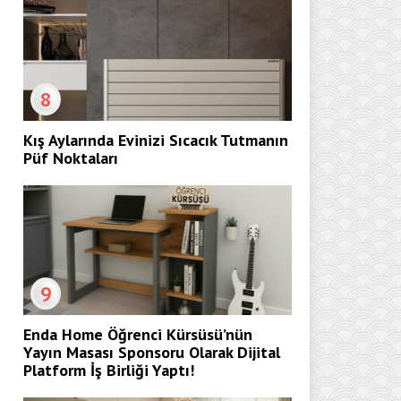
8
Kış Aylarında Evinizi Sıcacık Tutmanın
Püf Noktaları
9
Enda Home Öğrenci Kürsüsü’nün
Yayın Masası Sponsoru Olarak Dijital
Platform İş Birliği Yaptı!