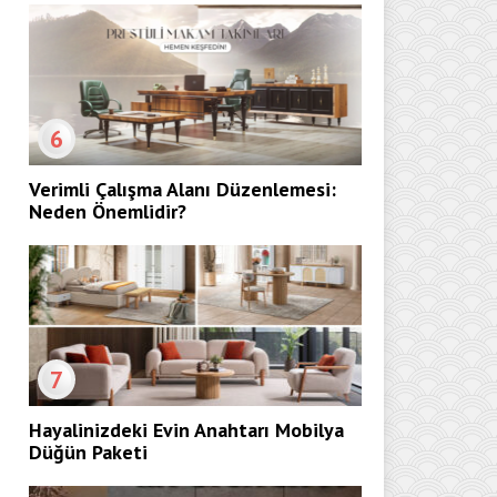
6
Verimli Çalışma Alanı Düzenlemesi:
Neden Önemlidir?
7
Hayalinizdeki Evin Anahtarı Mobilya
Düğün Paketi