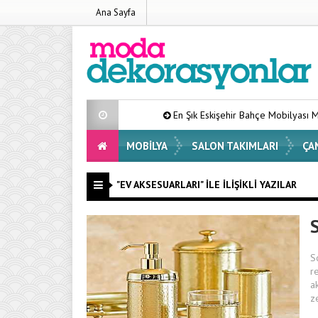
Ana Sayfa
En Şık Eskişehir Bahçe Mobilyası Modelleri Li
MOBILYA
SALON TAKIMLARI
ÇA
"EV AKSESUARLARI" ILE İLIŞIKLI YAZILAR
S
r
a
z