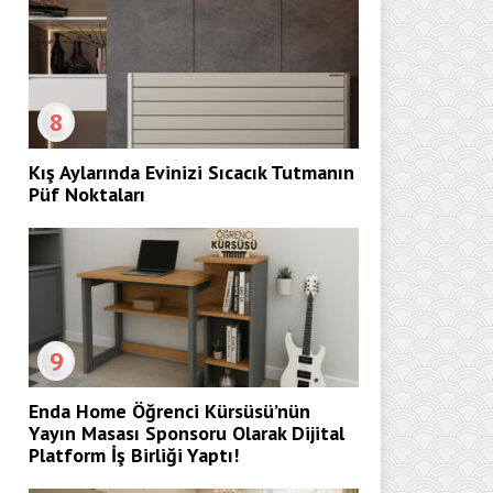
8
Kış Aylarında Evinizi Sıcacık Tutmanın
Püf Noktaları
9
Enda Home Öğrenci Kürsüsü’nün
Yayın Masası Sponsoru Olarak Dijital
Platform İş Birliği Yaptı!