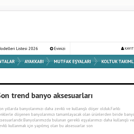
stesi 2026
Evinizin Atmosferini Değiştirecek En Şık Vazo Modelleri 
KAYIT
NTALAR
AYAKKABI
MUTFAK EŞYALARI
KOLTUK TAKIML
Son trend banyo aksesuarları
on yıllarda banyolarımızı daha zevkli ve kullanışlı döşer olduk.Farklı
enklerle döşenen banyolarımızı tamamlayacak olan ürünlerden biride bany
ksesuarlarıdır.Banyolarımızda bulunan gerekli eşyalarımızı daha kullanışlı v
evkli kullanmak için yapılmış olan bu aksesuarlar son