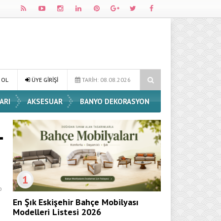
ve Dekorasyon Fikirleri
Dossha, Sorumlu Üretim ve Performansı Ayn
 OL
ÜYE GİRİŞİ
TARİH: 08.08.2026
ARI
AKSESUAR
BANYO DEKORASYON
1
o
e
En Şık Eskişehir Bahçe Mobilyası
Modelleri Listesi 2026