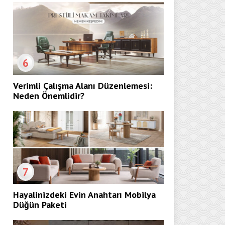
6
Verimli Çalışma Alanı Düzenlemesi:
Neden Önemlidir?
7
Hayalinizdeki Evin Anahtarı Mobilya
Düğün Paketi