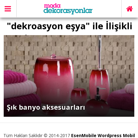
"dekroasyon eşya" ile İlişikli
yazılar
Şık banyo aksesuarları
Tüm Hakları Saklıdır © 2014-2017
EsenMobile Wordpress Mobil