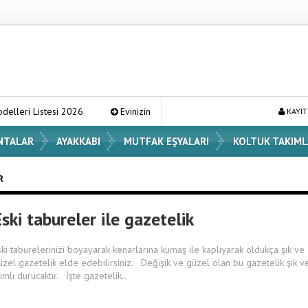
tesi 2026
Evinizin Atmosferini Değiştirecek En Şık Vazo Modelleri v
KAYIT
NTALAR
AYAKKABI
MUTFAK EŞYALARI
KOLTUK TAKIML
R
ski tabureler ile gazetelik
ski taburelerinizi boyayarak kenarlarına kumaş ile kaplıyarak oldukça şık ve
üzel gazetelik elde edebilirsiniz. Değişik ve güzel olan bu gazetelik şık v
lımlı durucaktır. İşte gazetelik..