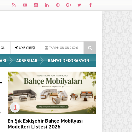
e Dekorasyon Fikirleri
Dossha, Sorumlu Üretim ve Performansı Aynı
 OL
ÜYE GİRİŞİ
TARİH: 08.08.2026
ARI
AKSESUAR
BANYO DEKORASYON
1
e
En Şık Eskişehir Bahçe Mobilyası
Modelleri Listesi 2026