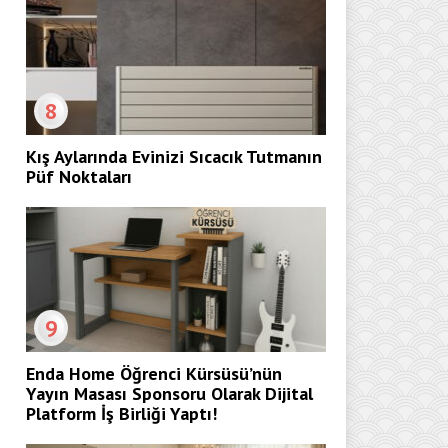
8
Kış Aylarında Evinizi Sıcacık Tutmanın
Püf Noktaları
9
Enda Home Öğrenci Kürsüsü’nün
Yayın Masası Sponsoru Olarak Dijital
Platform İş Birliği Yaptı!