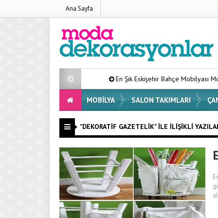
Ana Sayfa
En Şık Eskişehir Bahçe Mobilyası Modelleri Lis
MOBILYA
SALON TAKIMLARI
ÇA
"DEKORATIF GAZETELIK" ILE İLIŞIKLI YAZILA
E
E
g
a