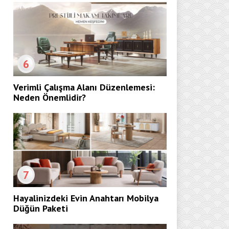
6
Verimli Çalışma Alanı Düzenlemesi:
Neden Önemlidir?
7
Hayalinizdeki Evin Anahtarı Mobilya
Düğün Paketi