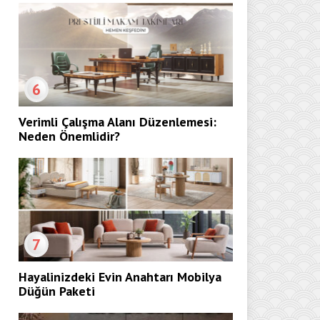
6
Verimli Çalışma Alanı Düzenlemesi:
Neden Önemlidir?
7
Hayalinizdeki Evin Anahtarı Mobilya
Düğün Paketi