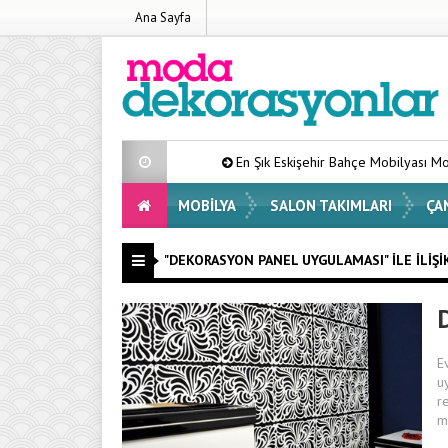
Ana Sayfa
En Şık Eskişehir Bahçe Mobilyası Modelleri Lis
MOBILYA
SALON TAKIMLARI
ÇA
"DEKORASYON PANEL UYGULAMASI" ILE İLIŞI
E
u
r
m