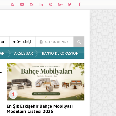
 Dekorasyon Fikirleri
Dossha, Sorumlu Üretim ve Performansı Aynı 
 OL
ÜYE GİRİŞİ
TARİH: 07.08.2026
ARI
AKSESUAR
BANYO DEKORASYON
1
En Şık Eskişehir Bahçe Mobilyası
Modelleri Listesi 2026