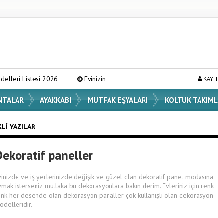
tesi 2026
Evinizin Atmosferini Değiştirecek En Şık Vazo Modelleri ve
KAYIT
NTALAR
AYAKKABI
MUTFAK EŞYALARI
KOLTUK TAKIML
KLI YAZILAR
Dekoratif paneller
vinizde ve iş yerlerinizde değişik ve güzel olan dekoratif panel modasına
ymak isterseniz mutlaka bu dekorasyonlara bakın derim. Evleriniz için renk
enk her desende olan dekorasyon panaller çok kullanışlı olan dekorasyon
odelleridir.