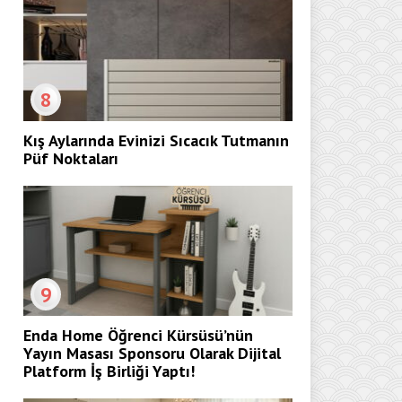
8
Kış Aylarında Evinizi Sıcacık Tutmanın
Püf Noktaları
9
Enda Home Öğrenci Kürsüsü’nün
Yayın Masası Sponsoru Olarak Dijital
Platform İş Birliği Yaptı!