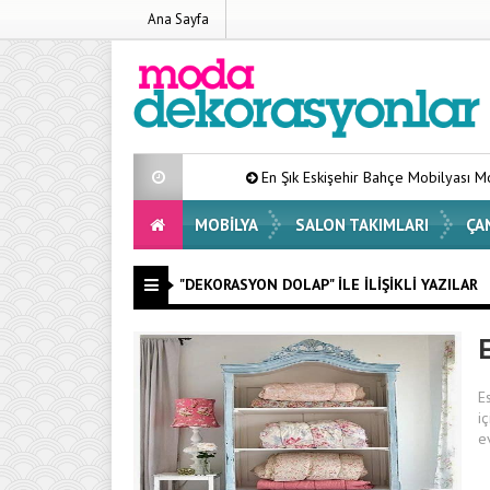
Ana Sayfa
En Şık Eskişehir Bahçe Mobilyası Modelleri Lis
MOBILYA
SALON TAKIMLARI
ÇA
"DEKORASYON DOLAP" ILE İLIŞIKLI YAZILAR
E
i
e