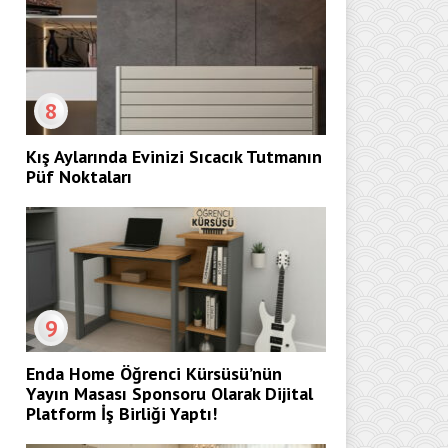
8
Kış Aylarında Evinizi Sıcacık Tutmanın
Püf Noktaları
9
Enda Home Öğrenci Kürsüsü’nün
Yayın Masası Sponsoru Olarak Dijital
Platform İş Birliği Yaptı!