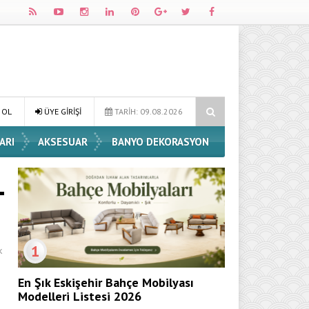
e Dekorasyon Fikirleri
Dossha, Sorumlu Üretim ve Performansı Aynı
 OL
ÜYE GİRİŞİ
TARİH: 09.08.2026
ARI
AKSESUAR
BANYO DEKORASYON
1
k
En Şık Eskişehir Bahçe Mobilyası
Modelleri Listesi 2026