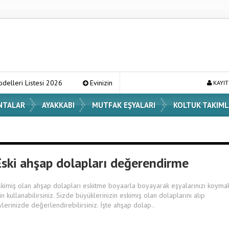
tesi 2026
Evinizin Atmosferini Değiştirecek En Şık Vazo Modelleri v
KAYIT
NTALAR
AYAKKABI
MUTFAK EŞYALARI
KOLTUK TAKIML
Eski ahşap dolapları değerendirme
skimiş olan ahşap dolapları eskitme boyaarla boyayarak eşyalarınızı koyma
çin kullanabilirsiniz. Sizde büyüklerinizin eskimiş olan dolaplarını alıp
vlerinizde değerlendirebilirsiniz. İşte ahşap dolap..