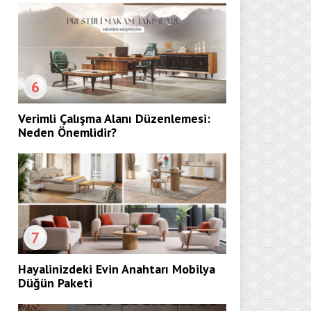
6
Verimli Çalışma Alanı Düzenlemesi:
Neden Önemlidir?
7
Hayalinizdeki Evin Anahtarı Mobilya
Düğün Paketi