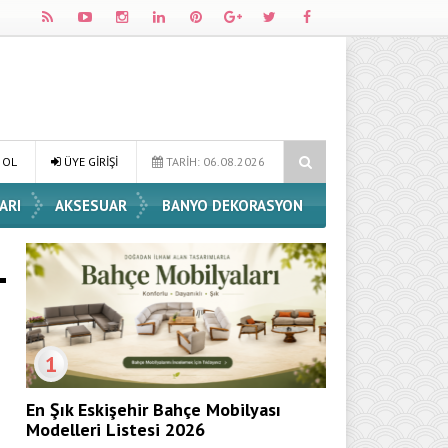
ve Dekorasyon Fikirleri
Dossha, Sorumlu Üretim ve Performansı Ayn
 OL
ÜYE GİRİŞİ
TARİH: 06.08.2026
ARI
AKSESUAR
BANYO DEKORASYON
1
En Şık Eskişehir Bahçe Mobilyası
Modelleri Listesi 2026