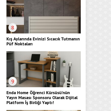
8
Kış Aylarında Evinizi Sıcacık Tutmanın
Püf Noktaları
9
Enda Home Öğrenci Kürsüsü’nün
Yayın Masası Sponsoru Olarak Dijital
Platform İş Birliği Yaptı!