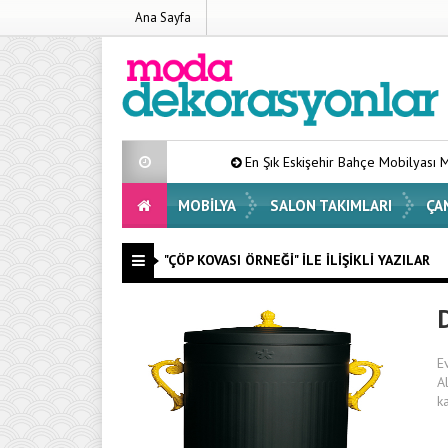
Ana Sayfa
En Şık Eskişehir Bahçe Mobilyası Modelleri Li
MOBILYA
SALON TAKIMLARI
ÇA
"ÇÖP KOVASI ÖRNEĞI" ILE İLIŞIKLI YAZILAR
E
A
k