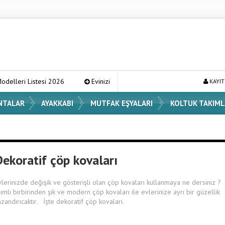
stesi 2026
Evinizin Atmosferini Değiştirecek En Şık Vazo Modelleri 
KAYIT
NTALAR
AYAKKABI
MUTFAK EŞYALARI
KOLTUK TAKIML
Dekoratif çöp kovaları
vlerinizde değişik ve gösterişli olan çöp kovaları kullanmaya ne dersiniz ?
lımlı birbirinden şık ve modern çöp kovaları ile evlerinize ayrı bir güzellik
azandırıcaktır. İşte dekoratif çöp kovaları.