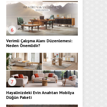
6
Verimli Çalışma Alanı Düzenlemesi:
Neden Önemlidir?
7
Hayalinizdeki Evin Anahtarı Mobilya
Düğün Paketi