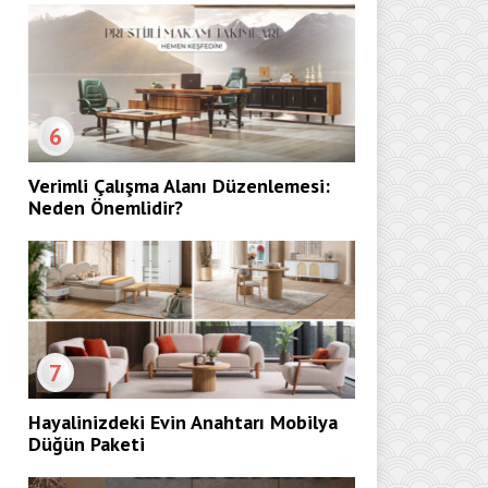
6
Verimli Çalışma Alanı Düzenlemesi:
Neden Önemlidir?
7
Hayalinizdeki Evin Anahtarı Mobilya
Düğün Paketi