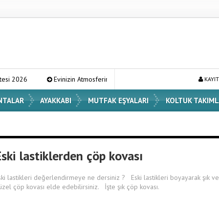
Evinizin Atmosferini Değiştirecek En Şık Vazo Modelleri ve Dekorasyo
KAYIT
NTALAR
AYAKKABI
MUTFAK EŞYALARI
KOLTUK TAKIML
ski lastiklerden çöp kovası
ski lastikleri değerlendirmeye ne dersiniz ? Eski lastikleri boyayarak şık ve
üzel çöp kovası elde edebilirsiniz. İşte şık çöp kovası.