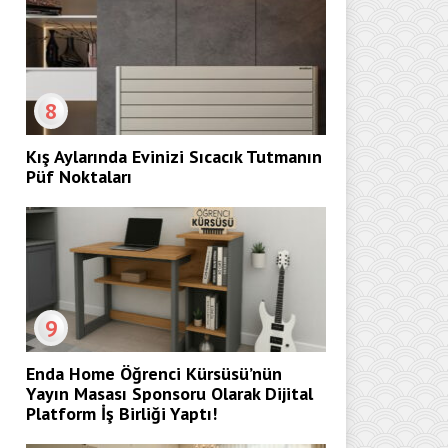
8
Kış Aylarında Evinizi Sıcacık Tutmanın
Püf Noktaları
9
Enda Home Öğrenci Kürsüsü’nün
Yayın Masası Sponsoru Olarak Dijital
Platform İş Birliği Yaptı!