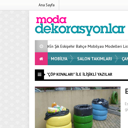
Ana Sayfa
En Şık Eskişehir Bahçe Mobilyası Modelleri Listesi 2026
MOBILYA
SALON TAKIMLARI
ÇA
"ÇÖP KOVALARI" ILE İLIŞIKLI YAZILAR
E
E
g