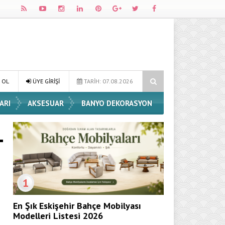
n Fikirleri
Dossha, Sorumlu Üretim ve Performansı Aynı Çatıda Bul
 OL
ÜYE GİRİŞİ
TARİH: 07.08.2026
ARI
AKSESUAR
BANYO DEKORASYON
1
En Şık Eskişehir Bahçe Mobilyası
Modelleri Listesi 2026