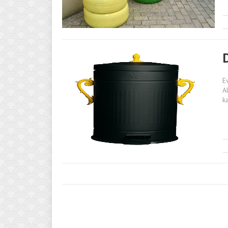
E
A
k