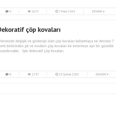
0
1672
7 Mart 2015
DEVAMI
Dekoratif çöp kovaları
vlerinizde değişik ve gösterişli olan çöp kovaları kullanmaya ne dersiniz ?
lımlı birbirinden şık ve modern çöp kovaları ile evlerinize ayrı bir güzellik
azandırıcaktır. İşte dekoratif çöp kovaları.
0
1737
19 Şubat 2015
DEVAMI