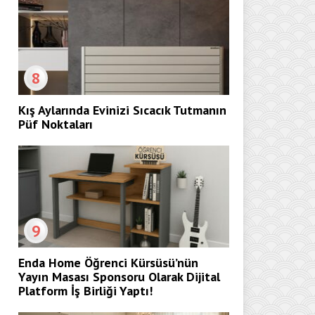
8
Kış Aylarında Evinizi Sıcacık Tutmanın
Püf Noktaları
9
Enda Home Öğrenci Kürsüsü’nün
Yayın Masası Sponsoru Olarak Dijital
Platform İş Birliği Yaptı!