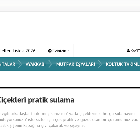
esi 2026
Evinizin Atmosferini Değiştirecek En Şık Vazo Modelleri ve
KAYIT
NTALAR
AYAKKABI
MUTFAK EŞYALARI
KOLTUK TAKIML
içekleri pratik sulama
evgili arkadaşlar tatile mi çıktınız mı? yada çiçeklerinizi hergü sulamayımı
nutuyorsunuz ? işte sizler için çok pratik ve güzel olan bir çözümümüz var
lastik şişenin kapağına çivi çakarak ve şişeyi su