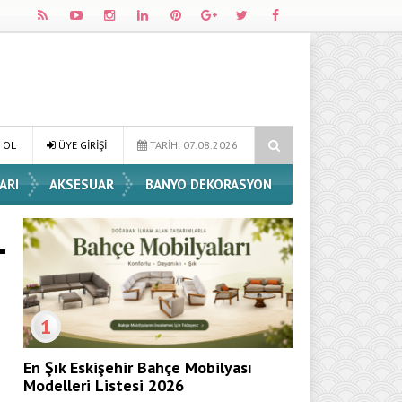
 Dekorasyon Fikirleri
Dossha, Sorumlu Üretim ve Performansı Aynı 
 OL
ÜYE GİRİŞİ
TARİH: 07.08.2026
ARI
AKSESUAR
BANYO DEKORASYON
1
.
En Şık Eskişehir Bahçe Mobilyası
Modelleri Listesi 2026