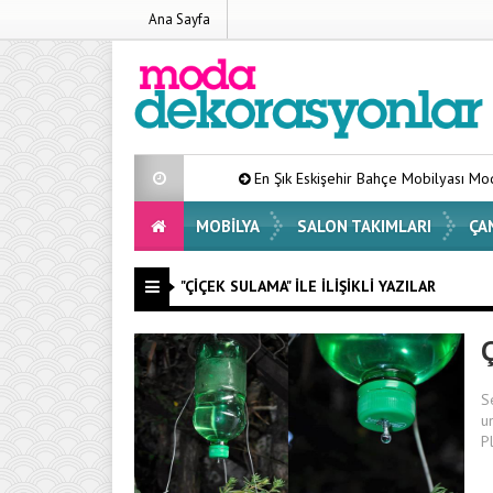
Ana Sayfa
En Şık Eskişehir Bahçe Mobilyası Modelleri List
MOBILYA
SALON TAKIMLARI
ÇA
"ÇIÇEK SULAMA" ILE İLIŞIKLI YAZILAR
Ç
S
u
P