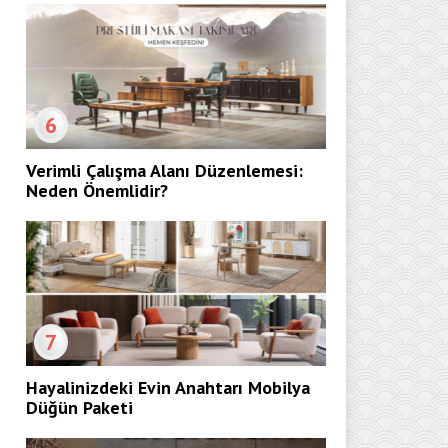
6
Verimli Çalışma Alanı Düzenlemesi:
Neden Önemlidir?
7
Hayalinizdeki Evin Anahtarı Mobilya
Düğün Paketi