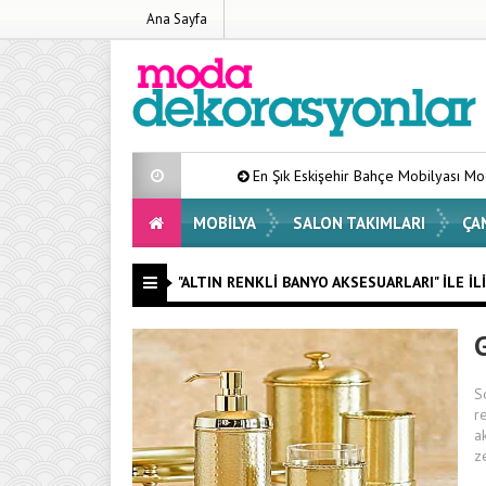
Ana Sayfa
En Şık Eskişehir Bahçe Mobilyası Modelleri Lis
MOBILYA
SALON TAKIMLARI
ÇA
"ALTIN RENKLI BANYO AKSESUARLARI" ILE İLI
S
r
a
z