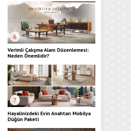
6
Verimli Çalışma Alanı Düzenlemesi:
Neden Önemlidir?
7
Hayalinizdeki Evin Anahtarı Mobilya
Düğün Paketi