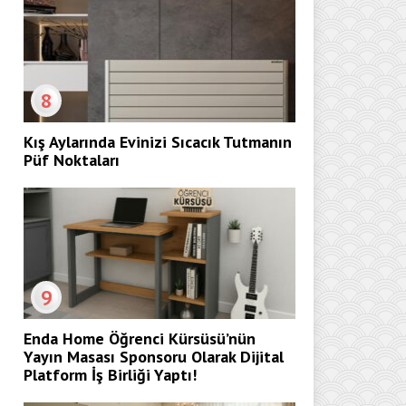
8
Kış Aylarında Evinizi Sıcacık Tutmanın
Püf Noktaları
9
Enda Home Öğrenci Kürsüsü’nün
Yayın Masası Sponsoru Olarak Dijital
Platform İş Birliği Yaptı!