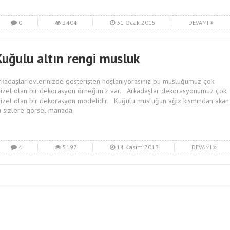
0
2404
31 Ocak 2015
DEVAMI
Kuğulu altın rengi musluk
rkadaşlar evlerinizde gösterişten hoşlanıyorasınız bu musluğumuz çok
üzel olan bir dekorasyon örneğimiz var. Arkadaşlar dekorasyonumuz çok
üzel olan bir dekorasyon modelidir. Kuğulu musluğun ağız kısmından akan
u sizlere görsel manada
4
5197
14 Kasım 2013
DEVAMI