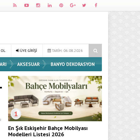
e Dekorasyon Fikirleri
Dossha, Sorumlu Üretim ve Performansı Aynı
 OL
ÜYE GİRİŞİ
TARİH: 06.08.2026
ARI
AKSESUAR
BANYO DEKORASYON
1
o
e
En Şık Eskişehir Bahçe Mobilyası
Modelleri Listesi 2026