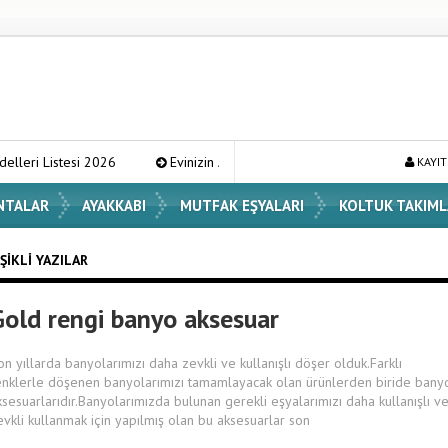
tesi 2026
Evinizin Atmosferini Değiştirecek En Şık Vazo Modelleri v
KAYIT
NTALAR
AYAKKABI
MUTFAK EŞYALARI
KOLTUK TAKIML
ŞIKLI YAZILAR
Gold rengi banyo aksesuar
on yıllarda banyolarımızı daha zevkli ve kullanışlı döşer olduk.Farklı
enklerle döşenen banyolarımızı tamamlayacak olan ürünlerden biride bany
ksesuarlarıdır.Banyolarımızda bulunan gerekli eşyalarımızı daha kullanışlı v
evkli kullanmak için yapılmış olan bu aksesuarlar son