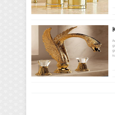
A
g
g
s